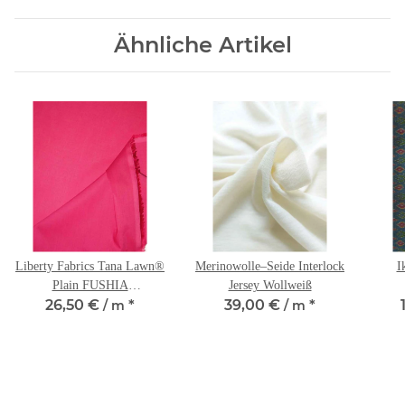
Ähnliche Artikel
Liberty Fabrics Tana Lawn®
Merinowolle–Seide Interlock
I
Plain FUSHIA
Jersey Wollweiß
26,50 €
*
39,00 €
*
Baumwollbatist
/ m
/ m
Kuns