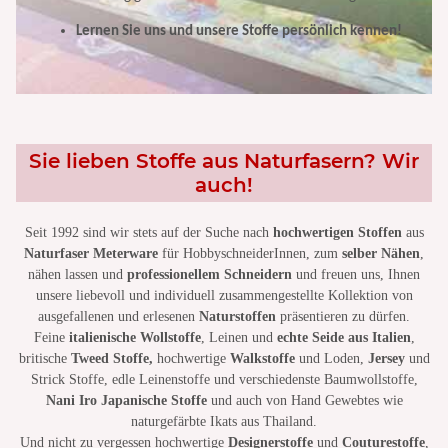
Lernen Sie uns und unsere Stoffe persönlich kennen!
Sie lieben Stoffe aus Naturfasern? Wir
auch!
Seit 1992 sind wir stets auf der Suche nach
hochwertigen Stoffen
aus
Naturfaser Meterware
für HobbyschneiderInnen, zum
selber Nähen
,
nähen lassen und
professionellem Schneidern
und freuen uns, Ihnen
unsere liebevoll und individuell zusammengestellte Kollektion von
ausgefallenen und erlesenen
Naturstoffen
präsentieren zu dürfen.
Feine
italienische Wollstoffe
, Leinen und
echte Seide aus Italien
,
britische
Tweed Stoffe,
hochwertige
Walkstoffe
und Loden,
Jersey
und
Strick Stoffe, edle Leinenstoffe und verschiedenste Baumwollstoffe,
Nani Iro Japanische Stoffe
und auch von Hand Gewebtes wie
naturgefärbte Ikats aus Thailand.
Und nicht zu vergessen hochwertige
Designerstoffe
und
Couturestoffe
,