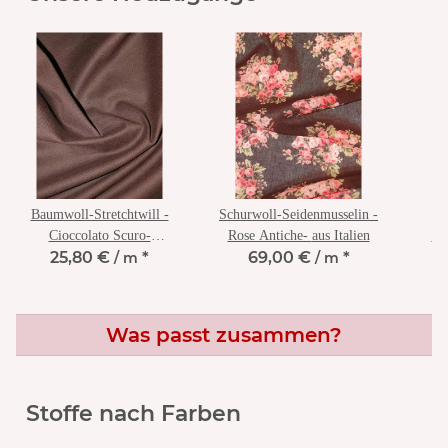
Baumwoll-Stretchtwill -
Schurwoll-Seidenmusselin -
F
Cioccolato Scuro-
Rose Antiche- aus Italien
Po
25,80 €
*
69,00 €
*
italienischer Feinköper
/ m
/ m
Schokoladenbraun
Was passt zusammen?
Stoffe nach Farben