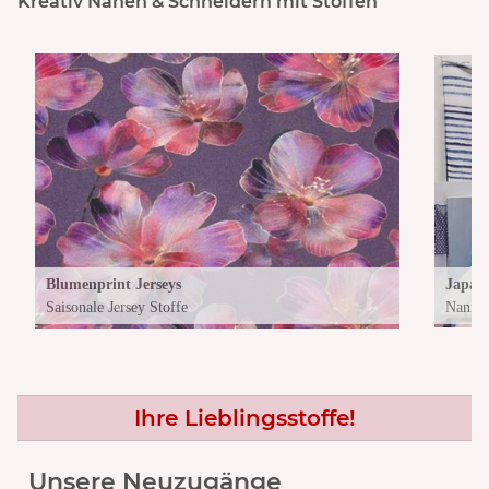
Kreativ Nähen & Schneidern mit Stoffen
Blumenprint Jerseys
Japans
Saisonale Jersey Stoffe
Nani I
Ihre Lieblingsstoffe!
Unsere Neuzugänge