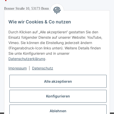
Bonner Straße 10, 53173 Bonn
+49 (0)228 655947
Wie wir Cookies & Co nutzen
Öffnungszeiten:
Durch Klicken auf „Alle akzeptieren“ gestatten Sie den
Mo.-Fr. 10:00-17:00
Einsatz folgender Dienste auf unserer Website: YouTube,
Vimeo. Sie können die Einstellung jederzeit ändern
Informationen
(Fingerabdruck-Icon links unten). Weitere Details finden
Sie unte
Konfigurieren
und in unserer
Datenschutzerklärung
.
Gesetzliche Informationen
Impressum
|
Datenschutz
Vertrag widerrufen
Alle akzeptieren
Konfigurieren
* Alle Preise inkl. gesetzlicher USt., zzgl.
Versand
Ablehnen