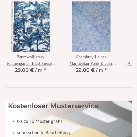
Baumwolljersey
Chambray Leinen
Cr
Palmengarten Elastikjersey
Marineblau-Weiß Bicolor
Anem
29,00 €
*
29,00 €
*
Print in Blautönen
/ m
Blusenleinen Italien
/ m
B
Kostenloser Musterservice
bis zu 10 Muster gratis
superschnelle Bearbeitung