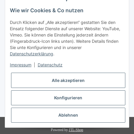
+49 (0)228 655947
Wie wir Cookies & Co nutzen
Öffnungszeiten:
Durch Klicken auf „Alle akzeptieren“ gestatten Sie den
Mo.-Fr. 10:00-17:00
Einsatz folgender Dienste auf unserer Website: YouTube,
Vimeo. Sie können die Einstellung jederzeit ändern
Informationen
(Fingerabdruck-Icon links unten). Weitere Details finden
Sie unte
Konfigurieren
und in unserer
Datenschutzerklärung
.
Gesetzliche Informationen
Impressum
|
Datenschutz
Vertrag widerrufen
Alle akzeptieren
Konfigurieren
* Alle Preise inkl. gesetzlicher USt., zzgl.
Versand
Ablehnen
© florence.Naturstoffe, Tanja Lynen
Powered by
JTL-Shop