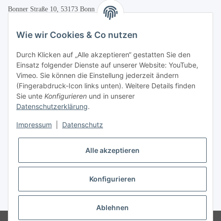
Bonner Straße 10, 53173 Bonn
+49 (0)228 655947
Wie wir Cookies & Co nutzen
Öffnungszeiten:
Durch Klicken auf „Alle akzeptieren“ gestatten Sie den
Mo.-Fr. 10:00-17:00
Einsatz folgender Dienste auf unserer Website: YouTube,
Vimeo. Sie können die Einstellung jederzeit ändern
Informationen
(Fingerabdruck-Icon links unten). Weitere Details finden
Sie unte
Konfigurieren
und in unserer
Datenschutzerklärung
.
Gesetzliche Informationen
Impressum
|
Datenschutz
Vertrag widerrufen
Alle akzeptieren
Konfigurieren
* Alle Preise inkl. gesetzlicher USt., zzgl.
Versand
Ablehnen