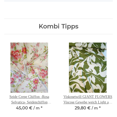
Kombi Tipps
Seide Crepe Chiffon -Rosa
Viskosetwill GIANT FLOWERS
Selvatica- Seidenchiffon
Viscose Gewebe weich Light and
45,00 €
*
29,80 €
*
Rosenprint
/ m
Lush
/ m