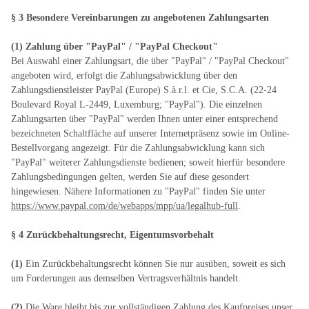
§ 3 Besondere Vereinbarungen zu angebotenen Zahlungsarten
(1)
Zahlung über "PayPal" / "PayPal Checkout"
Bei Auswahl einer Zahlungsart, die über "PayPal" / "PayPal Checkout"
angeboten wird, erfolgt die Zahlungsabwicklung über den
Zahlungsdienstleister PayPal (Europe) S.à.r.l. et Cie, S.C.A. (22-24
Boulevard Royal L-2449, Luxemburg; "PayPal"). Die einzelnen
Zahlungsarten über "PayPal" werden Ihnen unter einer entsprechend
bezeichneten Schaltfläche auf unserer Internetpräsenz sowie im Online-
Bestellvorgang angezeigt. Für die Zahlungsabwicklung kann sich
"PayPal" weiterer Zahlungsdienste bedienen; soweit hierfür besondere
Zahlungsbedingungen gelten, werden Sie auf diese gesondert
hingewiesen. Nähere Informationen zu "PayPal" finden Sie unter
https://www.paypal.com/de/webapps/mpp/ua/legalhub-full
.
§ 4 Zurückbehaltungsrecht
, Eigentumsvorbehalt
(1)
Ein Zurückbehaltungsrecht können Sie nur ausüben, soweit es sich
um Forderungen aus demselben Vertragsverhältnis handelt.
(2)
Die Ware bleibt bis zur vollständigen Zahlung des Kaufpreises unser