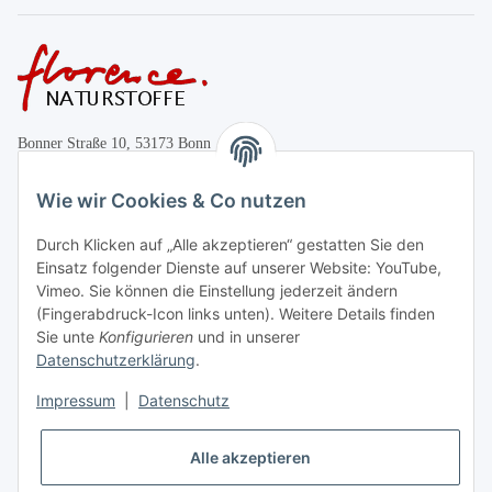
Bonner Straße 10, 53173 Bonn
+49 (0)228 655947
Wie wir Cookies & Co nutzen
Öffnungszeiten:
Durch Klicken auf „Alle akzeptieren“ gestatten Sie den
Mo.-Fr. 10:00-17:00
Einsatz folgender Dienste auf unserer Website: YouTube,
Vimeo. Sie können die Einstellung jederzeit ändern
Informationen
(Fingerabdruck-Icon links unten). Weitere Details finden
Sie unte
Konfigurieren
und in unserer
Datenschutzerklärung
.
Gesetzliche Informationen
Impressum
|
Datenschutz
Vertrag widerrufen
Alle akzeptieren