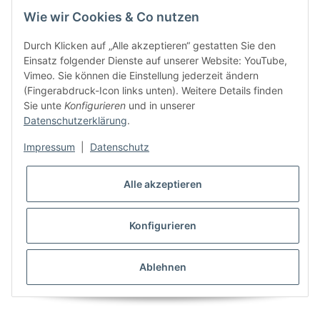
Wie wir Cookies & Co nutzen
Durch Klicken auf „Alle akzeptieren“ gestatten Sie den
Einsatz folgender Dienste auf unserer Website: YouTube,
Vimeo. Sie können die Einstellung jederzeit ändern
(Fingerabdruck-Icon links unten). Weitere Details finden
Sie unte
Konfigurieren
und in unserer
Datenschutzerklärung
.
Impressum
|
Datenschutz
Seidensatin Stretchsatin Hellblau querelastische Satin Naturseide
Artikel Nr. 8886
Alle akzeptieren
59,80 €
*
/ m
Konfigurieren
Muster anfordern
Ablehnen