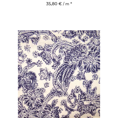
35,80 €
*
/ m