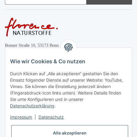
Bonner Straße 10, 53173 Bonn
+49 (0)228 655947
Wie wir Cookies & Co nutzen
Öffnungszeiten:
Durch Klicken auf „Alle akzeptieren“ gestatten Sie den
Mo.-Fr. 10:00-17:00
Einsatz folgender Dienste auf unserer Website: YouTube,
Vimeo. Sie können die Einstellung jederzeit ändern
Informationen
(Fingerabdruck-Icon links unten). Weitere Details finden
Sie unte
Konfigurieren
und in unserer
Datenschutzerklärung
.
Gesetzliche Informationen
Impressum
|
Datenschutz
Vertrag widerrufen
Alle akzeptieren