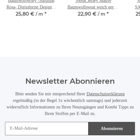
Baumwolljersey -Sardinas
Sweat Jersey Mauve
S
Rosa- Digitalprint Designed
Baumwollsweat weich geraut
SA
25,80 €
*
22,90 €
*
2
by Stenzo
/ m
Stenzo French Terry
/ m
Newsletter Abonnieren
Bitte senden Sie mir entsprechend Ihrer
Datenschutzerklärung
regelmäßig (in der Regel 1x wöchentlich samstags) und jederzeit
widerruflich Informationen zu Ihren Neuzugängen und Kombi Tipps zu
Ihren Stoffen per E-Mail zu.
Abonnieren