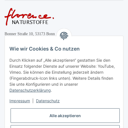
Bonner Straße 10, 53173 Bonn
+49 (0)228 655947
Wie wir Cookies & Co nutzen
Öffnungszeiten:
Durch Klicken auf „Alle akzeptieren“ gestatten Sie den
Mo.-Fr. 10:00-17:00
Einsatz folgender Dienste auf unserer Website: YouTube,
Vimeo. Sie können die Einstellung jederzeit ändern
Informationen
(Fingerabdruck-Icon links unten). Weitere Details finden
Sie unte
Konfigurieren
und in unserer
Datenschutzerklärung
.
Gesetzliche Informationen
Impressum
|
Datenschutz
Vertrag widerrufen
Alle akzeptieren