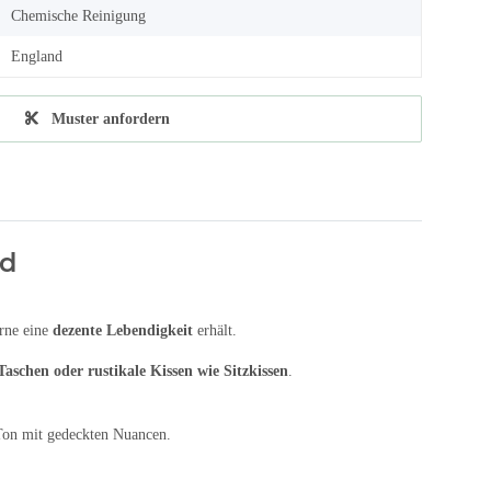
Chemische Reinigung
England
Muster anfordern
nd
arne eine
dezente Lebendigkeit
erhält.
schen oder rustikale Kissen wie Sitzkissen
.
n-Ton mit gedeckten Nuancen.