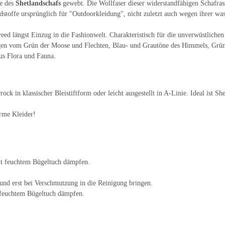
le des
Shetlandschafs
gewebt. Die Wollfaser dieser widerstandfähigen Schafrass
stoffe ursprünglich für "Outdoorkleidung", nicht zuletzt auch wegen ihrer w
eed längst Einzug in die Fashionwelt. Charakteristisch für die unverwüstliche
ungen vom Grün der Moose und Flechten, Blau- und Grautöne des Himmels, Grün 
us Flora und Fauna.
ck in klassischer Bleistiftform oder leicht ausgestellt in A-Linie. Ideal ist S
rme Kleider!
mit feuchtem Bügeltuch dämpfen.
und erst bei Verschmutzung in die Reinigung bringen.
t feuchtem Bügeltuch dämpfen.