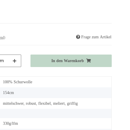
Frage zum Artikel
end)
m
In den Warenkorb
100% Schurwolle
154cm
mittelschwer, robust, flexibel, meliert, griffig
330g/lfm