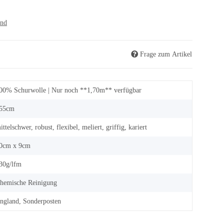
and
Frage zum Artikel
00% Schurwolle | Nur noch **1,70m** verfügbar
55cm
ittelschwer, robust, flexibel, meliert, griffig, kariert
0cm x 9cm
30g/lfm
hemische Reinigung
ngland, Sonderposten