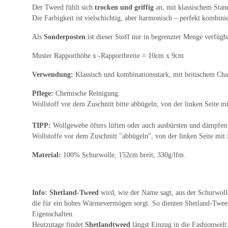
Der Tweed fühlt sich
trocken und griffig
an, mit klassischem Stan
Die Farbigkeit ist vielschichtig, aber harmonisch – perfekt kombi
Als
Sonderposten
ist dieser Stoff nur in begrenzter Menge verfügb
Muster Rapporthöhe x -Rapportbreite = 10cm x 9cm
Verwendung:
Klassisch und kombinationsstark, mit britischem Char
Pflege:
Chemische Reinigung.
Wollstoff vor dem Zuschnitt bitte abbügeln; von der linken Seite 
TIPP:
Wollgewebe öfters lüften oder auch ausbürsten und dämpfen 
Wollstoffe vor dem Zuschnitt "abbügeln", von der linken Seite mi
Material:
100% Schurwolle, 152cm breit, 330g/lfm.
Info:
Shetland-Tweed
wird, wie der Name sagt, aus der Schurwol
die für ein hohes Wärmevermögen sorgt. So dienten Shetland-Tweed
Eigenschaften.
Heutzutage findet
Shetlandtweed
längst Einzug in die Fashionwelt