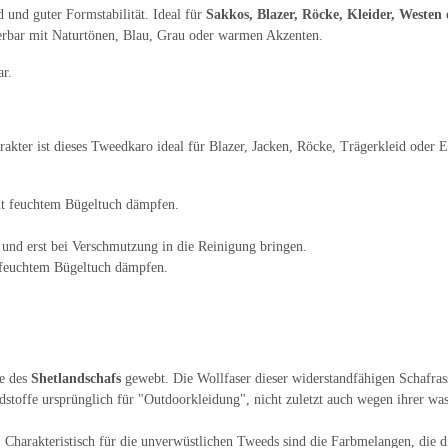
d und guter Formstabilität. Ideal für
Sakkos, Blazer, Röcke, Kleider, Westen 
nierbar mit Naturtönen, Blau, Grau oder warmen Akzenten.
ar.
akter ist dieses Tweedkaro ideal
für Blazer, Jacken, Röcke, Trägerkleid oder 
mit feuchtem Bügeltuch dämpfen.
und erst bei Verschmutzung in die Reinigung bringen.
t feuchtem Bügeltuch dämpfen.
le des
Shetlandschafs
gewebt. Die Wollfaser dieser widerstandfähigen Schafrass
stoffe ursprünglich für "Outdoorkleidung", nicht zuletzt auch wegen ihrer w
. Charakteristisch für die unverwüstlichen Tweeds sind die Farbmelangen, die 