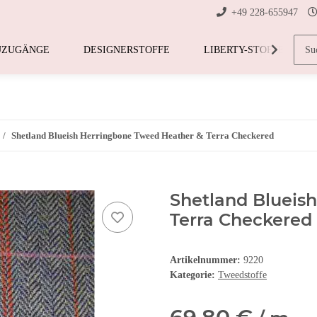
+49 228-655947
UZUGÄNGE
DESIGNERSTOFFE
LIBERTY-STOFFE
Shetland Blueish Herringbone Tweed Heather & Terra Checkered
Shetland Blueis
Terra Checkered
Artikelnummer:
9220
Kategorie:
Tweedstoffe