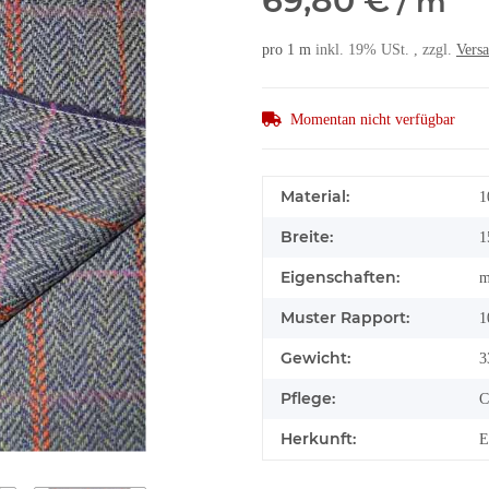
69,80 €
/ m
pro 1 m
inkl. 19% USt. , zzgl.
Vers
Momentan nicht verfügbar
Material:
1
Breite:
1
Eigenschaften:
m
Muster Rapport:
1
Gewicht:
3
Pflege:
C
Herkunft:
E