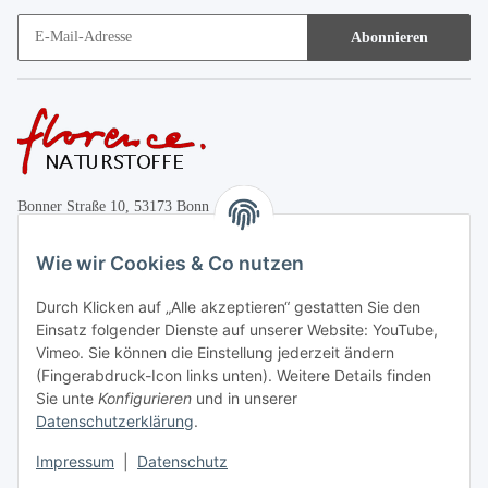
Abonnieren
Bonner Straße 10, 53173 Bonn
+49 (0)228 655947
Wie wir Cookies & Co nutzen
Öffnungszeiten:
Durch Klicken auf „Alle akzeptieren“ gestatten Sie den
Mo.-Fr. 10:00-17:00
Einsatz folgender Dienste auf unserer Website: YouTube,
Vimeo. Sie können die Einstellung jederzeit ändern
Informationen
(Fingerabdruck-Icon links unten). Weitere Details finden
Sie unte
Konfigurieren
und in unserer
Datenschutzerklärung
.
Gesetzliche Informationen
Impressum
|
Datenschutz