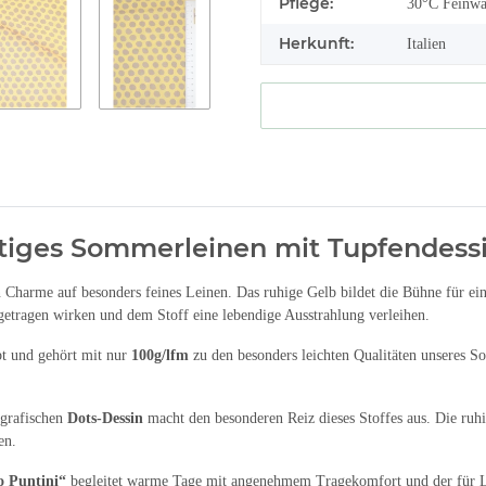
Pflege:
30°C Feinwäs
Herkunft:
Italien
luftiges Sommerleinen mit Tupfendess
n Charme auf besonders feines Leinen. Das ruhige Gelb bildet die Bühne für e
etragen wirken und dem Stoff eine lebendige Ausstrahlung verleihen.
bt und gehört mit nur
100g/lfm
zu den besonders leichten Qualitäten unseres S
grafischen
Dots-Dessin
macht den besonderen Reiz dieses Stoffes aus. Die ruh
en.
o Puntini“
begleitet warme Tage mit angenehmem Tragekomfort und der für Le