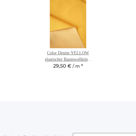
Color Denim YELLOW
elastischer Baumwollköper
29,50 €
*
in Sonnengelb
/ m