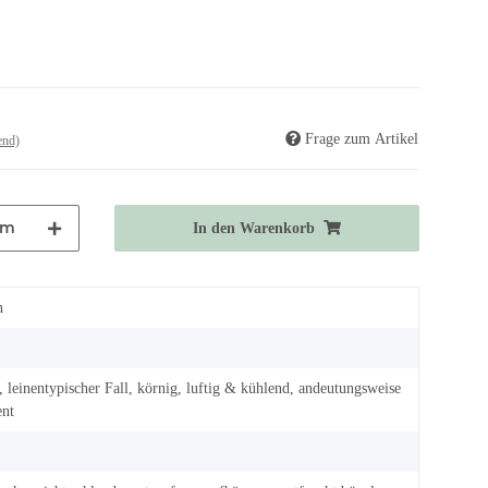
Frage zum Artikel
end)
m
In den Warenkorb
n
n, leinentypischer Fall, körnig, luftig & kühlend, andeutungsweise
ent