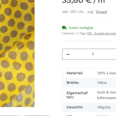
35,80 €
/ m
inkl. 19% USt. , zzgl.
Versand
Sofort verfügbar
Lieferzeit:
2-5 Tage
(DE - Ausland abweich
Material:
100% Leine
Breite:
140cm
leicht & fei
Eigenschaf
ten:
halbtranspar
Gewicht:
190g/lfm