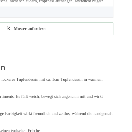
che, nicht schleudern, tropfnass aufhängen, restfeucht bügeln
Muster anfordern
in
in lockeres Tupfendessin mit ca. 1cm Tupfendessin in warmem
ortiments. Es fällt weich, bewegt sich angenehm mit und wirkt
ige Farbigkeit wirkt freundlich und zeitlos, während die handgemalt
inen typischen Frische.