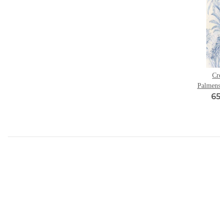
Cr
Palmens
65