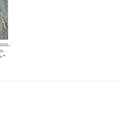
retch -
lu-
*
nerprint
m