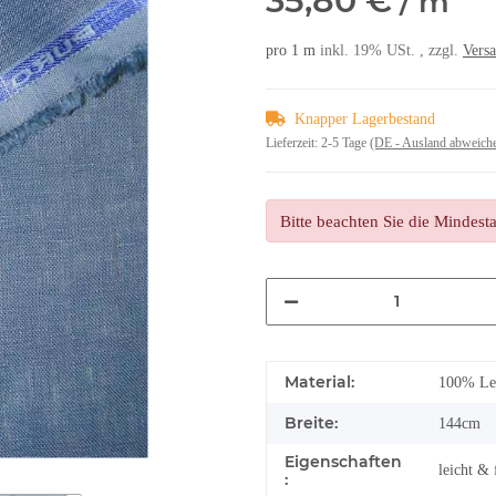
35,80 €
/ m
pro 1 m
inkl. 19% USt. , zzgl.
Vers
Knapper Lagerbestand
Lieferzeit:
2-5 Tage
(DE - Ausland abweich
Bitte beachten Sie die Mindes
Material:
100% Lei
Breite:
144cm
Eigenschaften
leicht & 
: