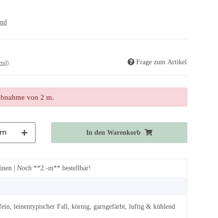
and
Frage zum Artikel
end)
tabnahme von 2 m.
m
In den Warenkorb
nen | Noch **2.-m** bestellbar!
fein, leinentypischer Fall, körnig, garngefärbt, luftig & kühlend