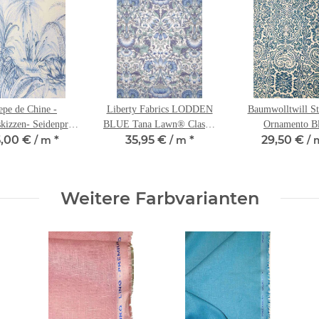
epe de Chine -
Liberty Fabrics LODDEN
Baumwolltwill St
kizzen- Seidenprint
BLUE Tana Lawn® Classic
Ornamento B
,00 €
*
35,95 €
*
29,50 €
Italien
/ m
Collection
/ m
Italienischer Desig
/ 
Weitere Farbvarianten