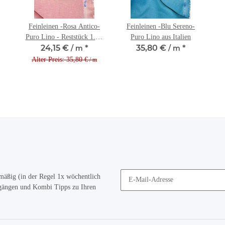
Feinleinen -Rosa Antico-
Feinleinen -Blu Sereno-
Puro Lino - Reststück 1.-m
Puro Lino aus Italien
24,15 €
*
35,80 €
*
m.kl. Fehler
/ m
/ m
Alter Preis: 35,80 €
/ m
mäßig (in der Regel 1x wöchentlich
ugängen und Kombi Tipps zu Ihren