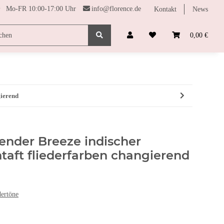
Mo-FR 10:00-17:00 Uhr
info@florence.de
Kontakt
News
SONDERPREISE
FARBHARMONIE
FUNDGRUBE
0,00 €
gierend
ender Breeze indischer
taft fliederfarben changierend
dertöne