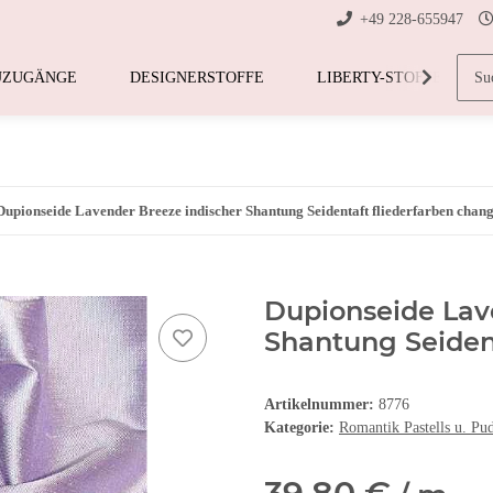
+49 228-655947
UZUGÄNGE
DESIGNERSTOFFE
LIBERTY-STOFFE
Dupionseide Lavender Breeze indischer Shantung Seidentaft fliederfarben chan
Dupionseide Lav
Shantung Seiden
Artikelnummer:
8776
Kategorie:
Romantik Pastells u. Pu