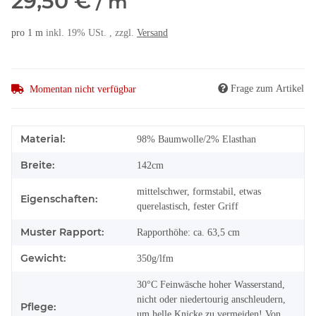
29,50 €
/ m
pro 1 m
inkl. 19% USt. , zzgl.
Versand
Frage zum Artikel
Momentan nicht verfügbar
Material:
98% Baumwolle/2% Elasthan
Breite:
142cm
mittelschwer, formstabil, etwas
Eigenschaften:
querelastisch, fester Griff
Muster Rapport:
Rapporthöhe: ca. 63,5 cm
Gewicht:
350g/lfm
30°C Feinwäsche hoher Wasserstand,
nicht oder niedertourig anschleudern,
Pflege:
um helle Knicke zu vermeiden! Von