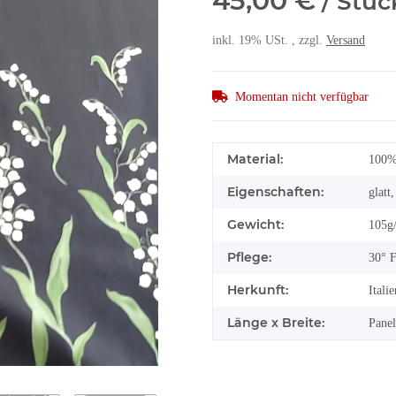
45,00 €
/ Stüc
inkl. 19% USt. , zzgl.
Versand
Momentan nicht verfügbar
Material:
100%
Eigenschaften:
glatt
Gewicht:
105g
Pflege:
30° 
Herkunft:
Italie
Länge x Breite:
Panel