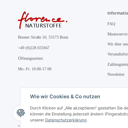
Informati
FAQ
Musterservic
Bonner Straße 10, 53173 Bonn
Wir über un
+49 (0)228 655947
Versandinfo
Öffnungszeiten:
Zahlungsmög
Mo.-Fr. 10:00-17:00
Newsletter
Wie wir Cookies & Co nutzen
Durch Klicken auf „Alle akzeptieren“ gestatten Sie d
können die Einstellung jederzeit ändern (Fingerabdru
unserer
Datenschutzerklärung
.
* Alle Preise inkl. gesetzlicher USt., zzgl.
Versand