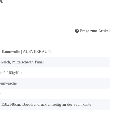
k
Frage zum Artikel
 Baumwolle | AUSVERKAUFT
, weich, mittelschwer, Panel
/m², 160g/lfm
Feinwäsche
n
 158x148cm, Bordürendruck einseitig an der Saumkante