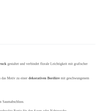
ruck
gestaltet und verbindet florale Leichtigkeit mit grafischer
h das Motiv zu einer
dekorativen Bordüre
mit geschwungenem
em Saumabschluss.
nbedruckte Partie für den Saum oder Nahtzugabe.