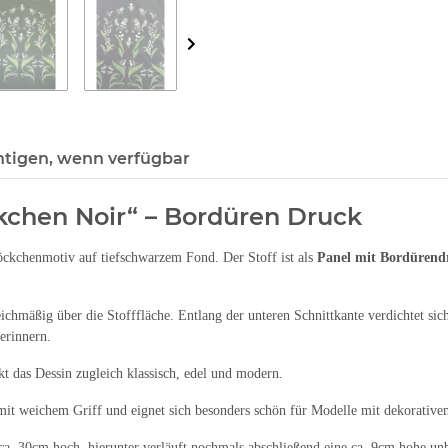
htigen, wenn verfügbar
kchen Noir“ – Bordüren Druck
ckchenmotiv auf tiefschwarzem Fond. Der Stoff ist als
Panel mit Bordürend
ichmäßig über die Stofffläche. Entlang der unteren Schnittkante verdichtet sic
erinnern.
 das Dessin zugleich klassisch, edel und modern.
 mit weichem Griff und eignet sich besonders schön für Modelle mit dekorativ
ca. 30cm hoch, hierunter verläuft nochmals abschließend eine ca. 9cm hohe u