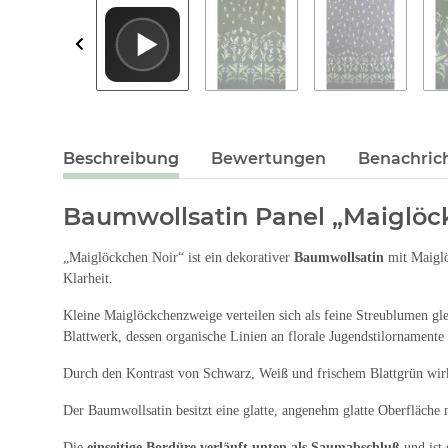
Beschreibung
Bewertungen
Benachric
Baumwollsatin Panel „Maiglöc
„Maiglöckchen Noir“ ist ein dekorativer
Baumwollsatin
mit Maiglö
Klarheit.
Kleine Maiglöckchenzweige verteilen sich als feine Streublumen gle
Blattwerk, dessen organische Linien an florale Jugendstilornamente 
Durch den Kontrast von Schwarz, Weiß und frischem Blattgrün wirkt
Der Baumwollsatin besitzt eine glatte, angenehm glatte Oberfläche
Die
einseitige Bordüre verläuft unten als Saumabschluß
und ist 